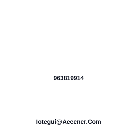
963819914
Iotegui@accener.com